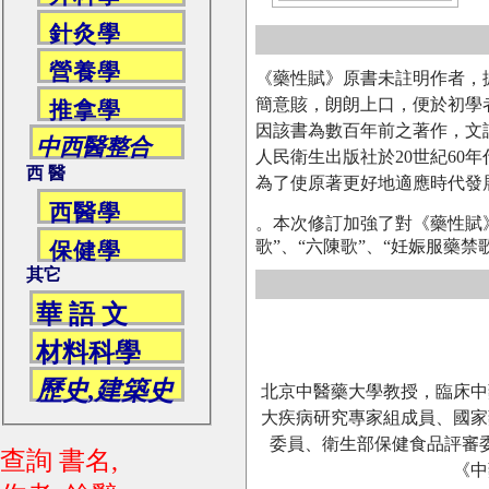
針灸學
營養學
《藥性賦》原書未註明作者，
簡意賅，朗朗上口，便於初學
推拿學
因該書為數百年前之著作，文
中西醫整合
人民衛生出版社於20世紀60
西 醫
為了使原著更好地適應時代發
西醫學
。本次修訂加強了對《藥性賦
歌”、“六陳歌”、“妊娠服藥
保健學
其它
華 語 文
材料科學
歷史,建築史
北京中醫藥大學教授，臨床中
大疾病研究專家組成員、國家
委員、衛生部保健食品評審
查詢 書名,
《中