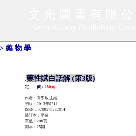
文 光 圖 書 有 限 公
Wen Kuang Publishing Co
> 藥 物 學
藥性賦白話解 (第3版)
.
定 價：
280元
作者：高學敏 主編
初版：2013年02月
ISBN：9789579232814
裝訂本：平裝
頁數：208頁
開本：25開