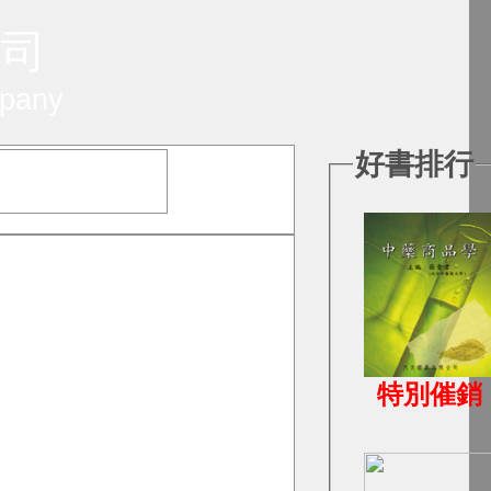
 司
mpany
好書排行
特別催銷