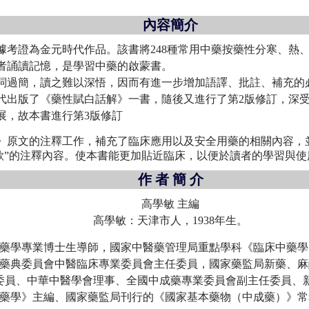
內容簡介
據考證為金元時代作品。該書將248種常用中藥按藥性分寒、熱
者誦讀記憶，是學習中藥的啟蒙書。
詞過簡，讀之難以深悟，因而有進一步增加語譯、批註、補充的
年代出版了《藥性賦白話解》一書，隨後又進行了第2版修訂，深
展，故本書進行第3版修訂
》原文的注釋工作，補充了臨床應用以及安全用藥的相關內容，並
禁歌”的注釋內容。使本書能更加貼近臨床，以便於讀者的學習與使
作 者 簡 介
高學敏 主編
高學敏：天津市人，1938年生。
藥學專業博士生導師，國家中醫藥管理局重點學科《臨床中藥學
藥典委員會中醫臨床專業委員會主任委員，國家藥監局新藥、麻
委員、中華中醫學會理事、全國中成藥專業委員會副主任委員、
藥學》主編、國家藥監局刊行的《國家基本藥物（中成藥）》常