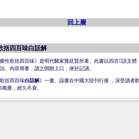
回上層
歌括四百味白話解
藥性歌括四百味》是明代醫家龔廷賢所著。此書以四言語文體，
治。內容簡要，讀之朗朗上口，便於記誦。
歌括四百味
白話解
》一書。該書在中國大陸刊行後 ，深受讀者歡
00萬冊，經久不衰。