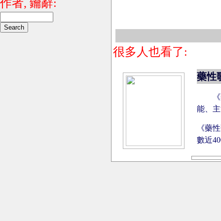
作者, 鑰辭:
很多人也看了:
藥性
《
能、主
《藥性
數近4