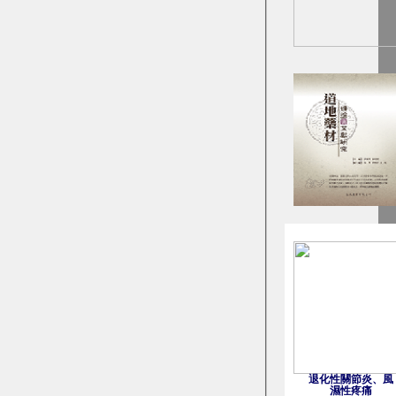
退化性關節炎、風
濕性疼痛