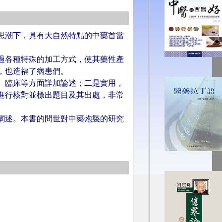
思潮下，具有大自然特點的中藥首當
過各種特殊的加工方式，使其藥性產
，也造福了病患們。
、臨床等方面詳加論述；二是實用，
進行核對並標出題目及其出處，非常
闡述。本書的問世對中藥炮製的研究