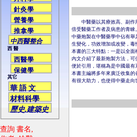
針灸學
營養學
中醫藥以其療效高、副作用
倍受醫藥工作者及病患的青睞
推拿學
中藥炮製在中醫藥學中佔有舉
中西醫整合
生變化，功效增加或改變，毒
西 醫
本書的三大特點：一是以全面
內文介紹了最新炮製方法，可
西醫學
便於引用，堪稱為是中國最有
保健學
本書主編將多年來廣泛收集的
其它
有很大助力，也使得中藥走向
華 語 文
材料科學
歷史,建築史
查詢 書名,