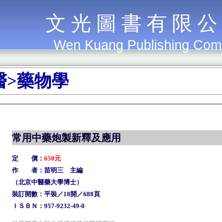
文 光 圖 書 有 限 公
Wen Kuang Publishing Co
醫>藥物學
常用中藥炮製新釋及應用
定 價：
650元
作 者：苗明三 主編
（北京中醫藥大學博士）
裝訂開數：平裝／18開／688頁
ＩＳＢＮ：957-9232-49-0