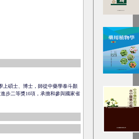
大學上碩士、博士，師從中藥學泰斗顏
技進步二等獎10項，承擔和參與國家省