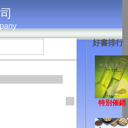
 司
mpany
好書排行
特別催銷