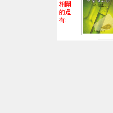
相關
的還
有: