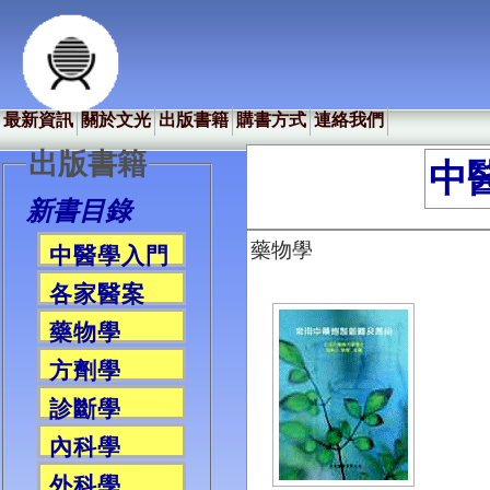
最新資訊
關於文光
出版書籍
購書方式
連絡我們
出版書籍
中
新書目錄
藥物學
中醫學入門
各家醫案
藥物學
方劑學
診斷學
內科學
外科學