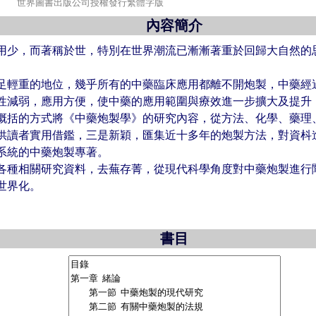
世界圖書出版公司授權發行繁體字版
內容簡介
少，而著稱於世，特別在世界潮流已漸漸著重於回歸大自然的
。
足輕重的地位，幾乎所有的中藥臨床應用都離不開炮製，中藥經
性減弱，應用方便，使中藥的應用範圍與療效進一步擴大及提升
概括的方式將《中藥炮製學》的研究內容，從方法、化學、藥理
供讀者實用借鑑，三是新穎，匯集近十多年的炮製方法，對資枓
系統的中藥炮製專著。
各種相關研究資料，去蕪存菁，從現代科學角度對中藥炮製進行
世界化。
書目