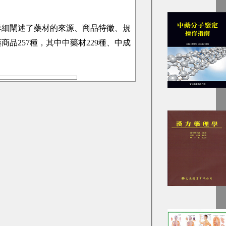
詳細闡述了藥材的來源、商品特徵、規
商品257種，其中中藥材229種、中成