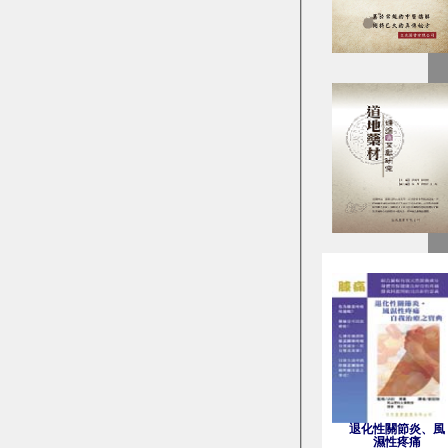
退化性關節炎、風
濕性疼痛