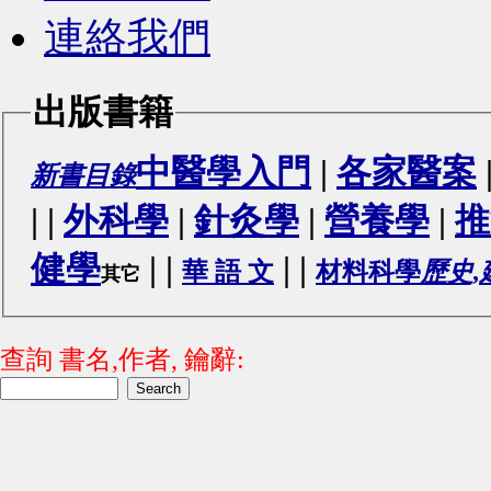
連絡我們
出版書籍
中醫學入門
|
各家醫案
新書目錄
|
|
外科學
|
針灸學
|
營養學
|
推
健學
|
|
|
|
華 語 文
材料科學
歷史,
其它
查詢 書名,作者, 鑰辭: