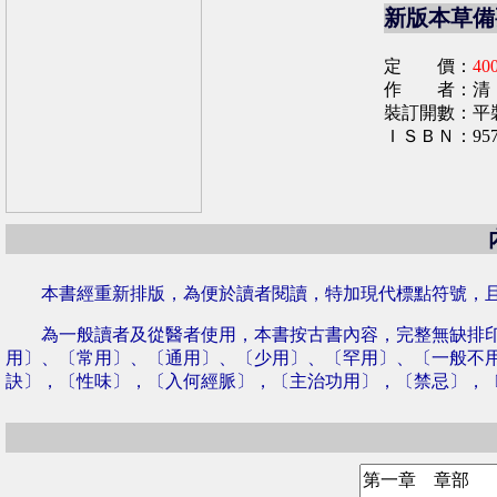
新版本草備
定 價：
40
作 者：清
裝訂開數：平裝
ＩＳＢＮ：957-9
本書經重新排版，為便於讀者閱讀，特加現代標點符號，且
為一般讀者及從醫者使用，本書按古書內容，完整無缺排印
用〕、〔常用〕、〔通用〕、〔少用〕、〔罕用〕、〔一般不
訣〕，〔性味〕，〔入何經脈〕，〔主治功用〕，〔禁忌〕，