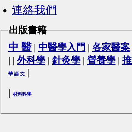
連絡我們
出版書籍
中 醫
|
中醫學入門
|
各家醫案
|
|
外科學
|
針灸學
|
營養學
|
推
|
華 語 文
|
材料科學