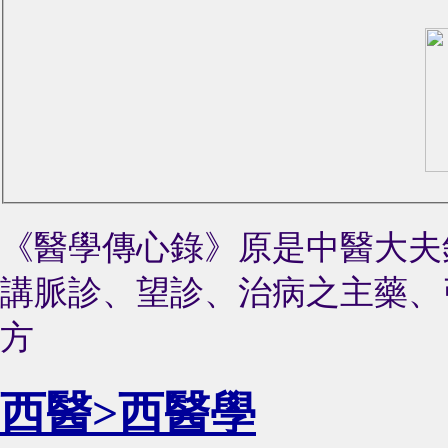
《醫學傳心錄》
原是中醫大夫
講脈診、望診、治病之主藥、
方
西醫>西醫學