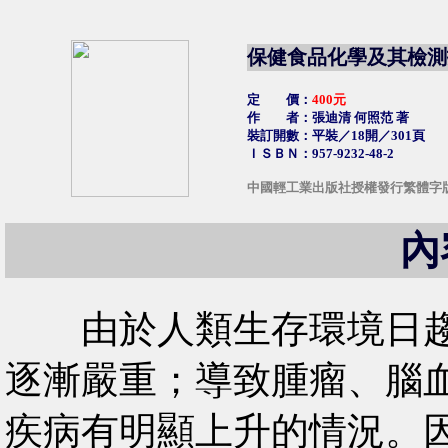
保健食品化學及其檢測
定 價：
400元
作 者：張迪清 何照范 著
裝訂開數：平裝／18開／301頁
ＩＳＢＮ：957-9232-48-2
中國輕工業出版社授權發行繁體字
內
由於人類生存環境日趨
逐漸嚴重；導致腫瘤、腦
疾病有明顯上升的情況。